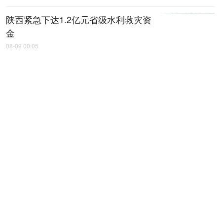
陕西紧急下达1.2亿元省级水利救灾资
金
08-09 00:05
全国首个水土保持监测成果全流程质
量管控省级文件出台
08-09 00:06
延榆高铁九里山隧道掘进突破7000米
08-09 00:07
俄罗斯沃洛格达州非物质文化遗产交
流展在西安开幕
08-09 00:09
省十八运会火炬传递收官