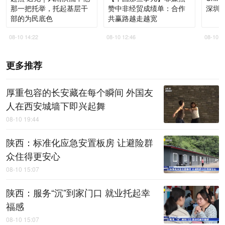
那一把托举，托起基层干
赞中非经贸成绩单：合作
深圳
部的为民底色
共赢路越走越宽
08-10 14:22
08-10 12:46
08-10 1
更多推荐
厚重包容的长安藏在每个瞬间 外国友
人在西安城墙下即兴起舞
08-10 19:44
陕西：标准化应急安置板房 让避险群
众住得更安心
08-10 15:07
陕西：服务“沉”到家门口 就业托起幸
福感
08-10 15:07