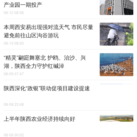
产业园一期投产
08-10 08:36
本周西安易出现强对流天气 市民尽量
避免前往山区沟谷游玩
08-10 08:50
“精灵”翩跹舞塞北 护鸥、治沙、兴
湖，陕西全力守护红碱淖
08-09 07:47
陕西深化“政银”联动促项目建设提速
08-08 23:48
上半年陕西农业经济持续向好
08-09 00:02