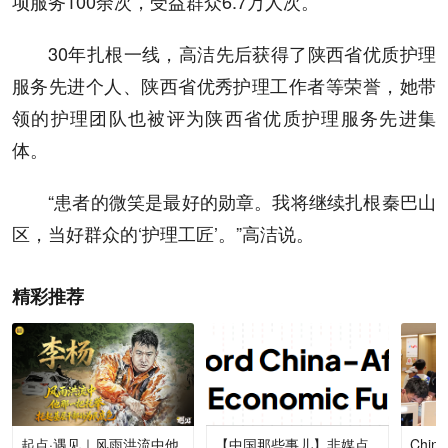
项服务100余次，受益群众6.7万人次。
30年扎根一线，高洁先后获得了陕西省优质护理
服务先进个人、陕西省优秀护理工作者等荣誉，她带
领的护理团队也被评为陕西省优质护理服务先进集
体。
“患者的微笑是最好的勋章。我将继续扎根秦巴山
区，当好群众的‘护理工匠’。”高洁说。
精彩推荐
起点·遇见｜风雨洪流中他
【中国那些事儿】非媒点
Chi