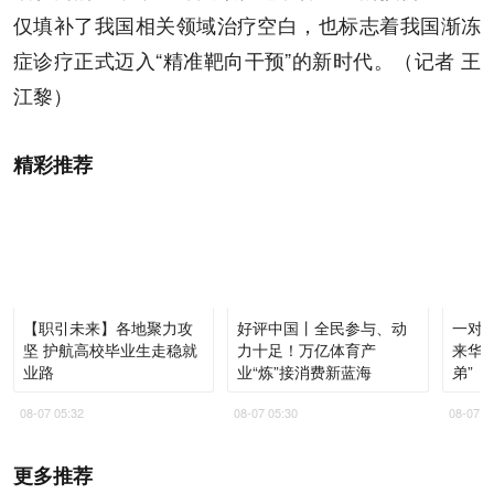
仅填补了我国相关领域治疗空白，也标志着我国渐冻
症诊疗正式迈入“精准靶向干预”的新时代。（记者 王
江黎）
精彩推荐
【职引未来】各地聚力攻
好评中国丨全民参与、动
一对
坚 护航高校毕业生走稳就
力十足！万亿体育产
来华
业路
业“炼”接消费新蓝海
弟”
08-07 05:32
08-07 05:30
08-07 0
更多推荐