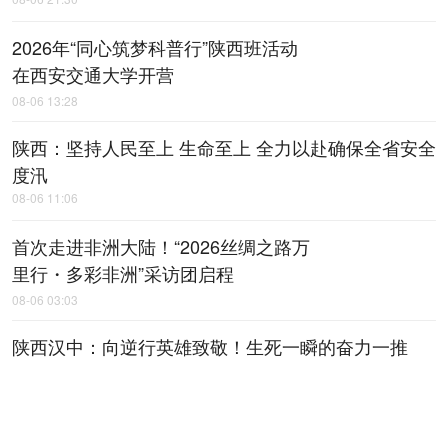
2026年“同心筑梦科普行”陕西班活动
在西安交通大学开营
08-06 13:28
陕西：坚持人民至上 生命至上 全力以赴确保全省安全
度汛
08-06 11:06
首次走进非洲大陆！“2026丝绸之路万
里行・多彩非洲”采访团启程
08-06 03:03
陕西汉中：向逆行英雄致敬！生死一瞬的奋力一推