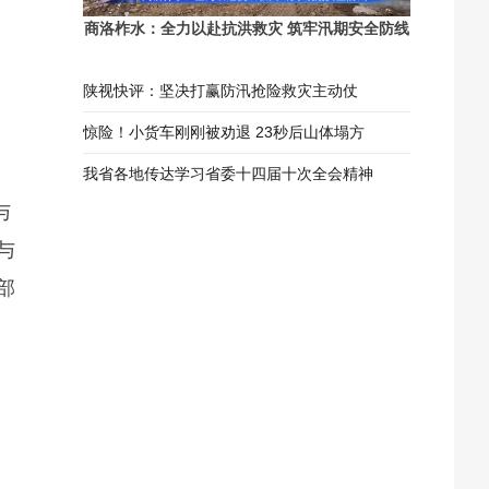
商洛柞水：全力以赴抗洪救灾 筑牢汛期安全防线
陕视快评：坚决打赢防汛抢险救灾主动仗
惊险！小货车刚刚被劝退 23秒后山体塌方
我省各地传达学习省委十四届十次全会精神
与
与
部