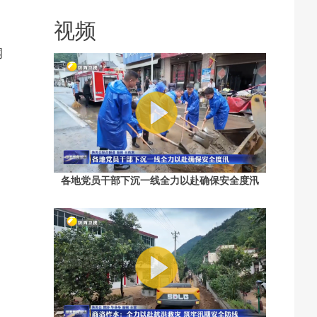
落脚 回应：已督促清理 加大巡查力度
视频
钢
）
各地党员干部下沉一线全力以赴确保安全度汛