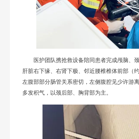
医护团队携抢救设备陪同患者完成颅脑、颈
肝脏右下缘、右肾下极、邻近腰椎椎体前部（约
左腹部部分肠管关系密切，左侧腹腔见少许游离
多发积气，以颈后部、胸背部为主。