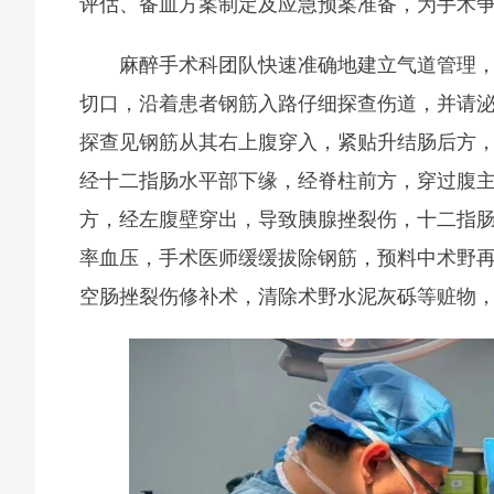
评估、备血方案制定及应急预案准备，为手术
麻醉手术科团队快速准确地建立气道管理
切口，沿着患者钢筋入路仔细探查伤道，并请
探查见钢筋从其右上腹穿入，紧贴升结肠后方
经十二指肠水平部下缘，经脊柱前方，穿过腹
方，经左腹壁穿出，导致胰腺挫裂伤，十二指
率血压，手术医师缓缓拔除钢筋，预料中术野
空肠挫裂伤修补术，清除术野水泥灰砾等赃物