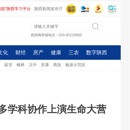
强国”陕西学习平台
陕西新闻发布厅
西部网举报电话：029-85229660
文化
财经
房产
健康
三农
数字陕西
南
延安
榆林
汉中
安康
商洛
杨凌示范区
多学科协作上演生命大营