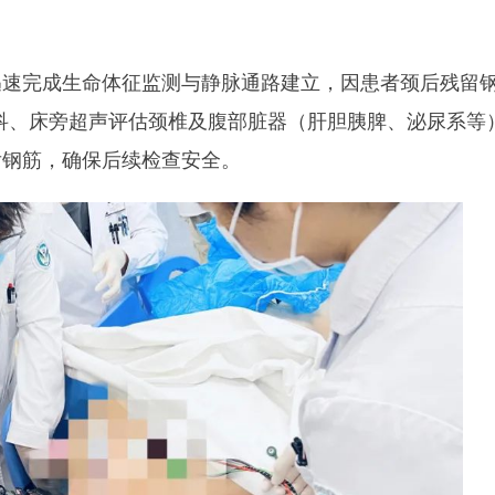
迅速完成生命体征监测与静脉通路建立，因患者颈后残留
科、床旁超声评估颈椎及腹部脏器（肝胆胰脾、泌尿系等
后钢筋，确保后续检查安全。