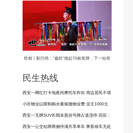
饭，守护一村老人的晚年安康
世相丨靳闫伟：“扁担”挑起70枚奖牌，下一站奔
赴新疆
民生热线
西安一网红打卡地夜间摩托车炸街 周边居民不堪
其扰 回应：将持续开展专项整治行动
小区物业以限制购水量催缴物业费 业主1000元
装修押金抵扣物业费 兴平市住建局：已责令物业
西安一无牌SUV长期未悬挂号牌占道违停 回应：
整改
驾驶人被记9分罚款200元
西安一公交站牌两侧停满共享单车 乘客候车无处
、