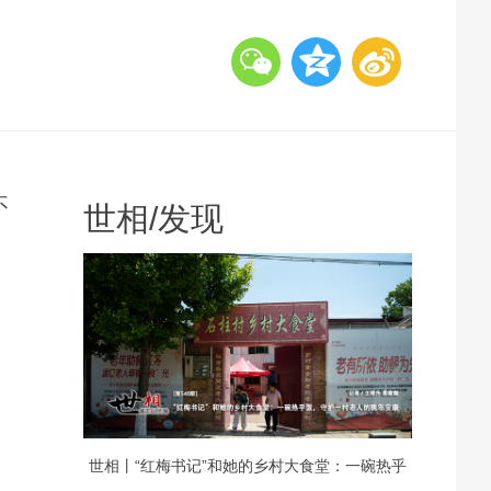
不
世相
/
发现
世相丨“红梅书记”和她的乡村大食堂：一碗热乎