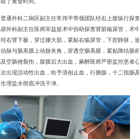
争取了黄金时间。
，普通外科二病区副主任常伟平带领团队经右上腹纵行探
泌尿外科副主任医师宋益挺术中协助探查肾脏输尿管，术
，经右肾下极，穿过腰大肌，紧贴右输尿管，下腔静脉，
主动脉与肠系膜上动脉夹角，穿透空肠系膜，紧贴降结肠
肠及空肠挫裂伤，腹膜后大出血，麻醉医师严密监控患者
再次出现活动性出血，给予清创止血，行胰腺，十二指肠
，生理盐水彻底冲洗干净。