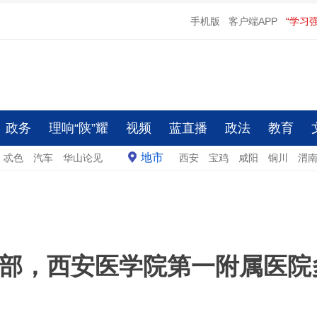
手机版
客户端APP
“学习
政务
理响“陕”耀
视频
蓝直播
政法
教育
地市
忒色
汽车
华山论见
西安
宝鸡
咸阳
铜川
渭
部，西安医学院第一附属医院