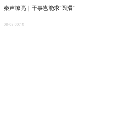
秦声嘹亮｜干事岂能求“圆滑”
08-08 00:10
中餐绝活儿传到非洲啦! 非洲小哥苦练3年拿捏中餐精
髓 网友:肯尼亚厨师颠勺比我还6
08-07 12:26
陕西省体育新闻工作者协会第八届会员代表大会召开
08-07 09:31
陕西发布旅游气象风险预警：涉山涉
水景区 需强化防汛避险
08-07 00:59
西安解除暴雨黄色预警 今日迎来立秋
暑热仍将持续