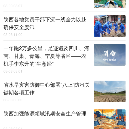
08-09 08:07
陕西各地党员干部下沉一线全力以赴
确保安全度汛
08-08 11:00
一年跑2万多公里，足迹遍及四川、河
南、甘肃、青海、宁夏等省区——农
机手李东升的“生意经”
08-08 08:01
省水旱灾害防御中心部署“八上”防汛关
键期各项工作
08-08 08:03
陕西加强能源领域汛期安全生产管理
08-08 08:04