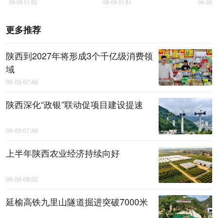
08-09 01:52
08-09 01:51
08-09 0
更多推荐
陕西到2027年将形成3个千亿级消费领
域
08-09 07:46
陕西深化“政银”联动促项目建设提速
08-09 07:48
上半年陕西农业经济持续向好
08-09 08:02
延榆高铁九里山隧道掘进突破7000米