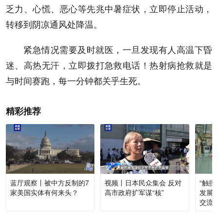
乏力、心慌、恶心等先兆中暑症状，立即停止活动，
转移到阴凉通风处降温。
紧急情况需要及时就医，一旦发现有人高温下昏
迷、高热无汗，立即拨打急救电话！热射病抢救就是
与时间赛跑，每一分钟都关乎生死。
精彩推荐
蓝厅观察丨被中方反制的7
视频丨日本民众集会 反对
“触
家美国实体有何来头？
高市政府扩军谋“核”
发展脉
交流