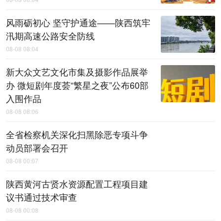
风雨砺初心 坚守护通途——陕西筑牢
汛期高速公路安全防线
08-08 08:04
新大众文艺文化市集及摄影作品展举
办 微短剧年度荟“繁星之夜”公布60部
入围作品
08-08 08:06
全省检察机关深化扫黑除恶专项斗争
动员部署会召开
08-08 00:07
陕西黄河古贤水资源配置工程项目建
议书通过技术审查
08-08 00:08