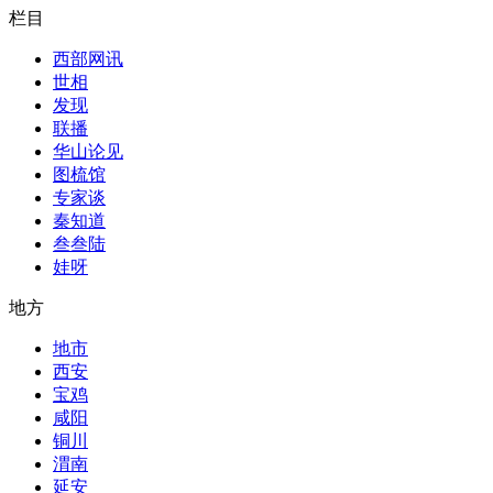
栏目
西部网讯
世相
发现
联播
华山论见
图梳馆
专家谈
秦知道
叁叁陆
娃呀
地方
地市
西安
宝鸡
咸阳
铜川
渭南
延安