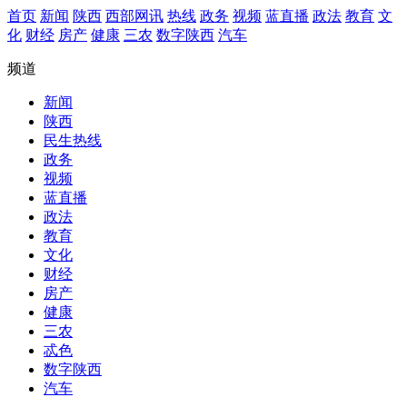
首页
新闻
陕西
西部网讯
热线
政务
视频
蓝直播
政法
教育
文
化
财经
房产
健康
三农
数字陕西
汽车
频道
新闻
陕西
民生热线
政务
视频
蓝直播
政法
教育
文化
财经
房产
健康
三农
忒色
数字陕西
汽车