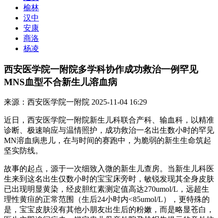
榆林
汉中
安康
商洛
杨凌
西安医学院一附院多学科协作成功救治一例罕见
MNS血型不合新生儿溶血病
来源：西安医学院一附院
2025-11-04 16:29
近日，西安医学院一附院新生儿科联合产科、输血科，以精准
诊断、极速响应与温情照护，成功救治一名出生数小时的罕见
MN溶血病患儿，在与时间的赛跑中，为脆弱的新生生命筑起
坚实防线。
故事的起点，源于一次细致入微的新生儿查房。当新生儿科医
生来到这名出生仅数小时的宝宝床旁时，敏锐发现其全身皮肤
已出现明显黄染，经皮胆红素测定值高达270umol/L，远超生
理性黄疸的正常范围（生后24小时内<85umol/L），更特殊的
是，宝宝皮肤没有其他小朋友出生后的粉嫩，而是略显苍白，