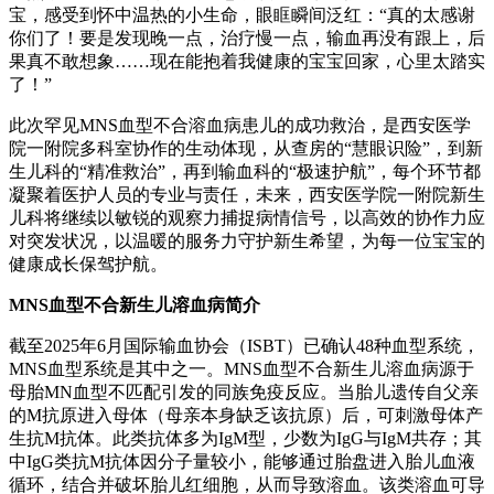
宝，感受到怀中温热的小生命，眼眶瞬间泛红：“真的太感谢
你们了！要是发现晚一点，治疗慢一点，输血再没有跟上，后
果真不敢想象……现在能抱着我健康的宝宝回家，心里太踏实
了！”
此次罕见MNS血型不合溶血病患儿的成功救治，是西安医学
院一附院多科室协作的生动体现，从查房的“慧眼识险”，到新
生儿科的“精准救治”，再到输血科的“极速护航”，每个环节都
凝聚着医护人员的专业与责任，未来，西安医学院一附院新生
儿科将继续以敏锐的观察力捕捉病情信号，以高效的协作力应
对突发状况，以温暖的服务力守护新生希望，为每一位宝宝的
健康成长保驾护航。
MNS血型不合新生儿溶血病简介
截至2025年6月国际输血协会（ISBT）已确认48种血型系统，
MNS血型系统是其中之一。MNS血型不合新生儿溶血病源于
母胎MN血型不匹配引发的同族免疫反应。当胎儿遗传自父亲
的M抗原进入母体（母亲本身缺乏该抗原）后，可刺激母体产
生抗M抗体。此类抗体多为IgM型，少数为IgG与IgM共存；其
中IgG类抗M抗体因分子量较小，能够通过胎盘进入胎儿血液
循环，结合并破坏胎儿红细胞，从而导致溶血。该类溶血可导