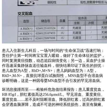
患儿入住新生儿科后，一场与时间的“生命保卫战”迅速打响：
责任护士第一时间将宝宝置入暖箱，做好了生命体征的监护，
同时复测黄疸指数，动态追踪病情变化；另一边，采血护士操
作迅速采集静脉血送往输血科，很快结果印证了医生的担忧：
患儿血型为A型，RhD+,M+N+；患儿妈妈血型为：A型，
RhD+,M-N+，直接抗球蛋白试验阳性，MNS血型不合溶血病
诊断明确，这是一种因母婴MN血型不合引发的罕见溶血病。
坏消息接踵而至——检验科危急值结果报告：患儿重度贫血，
HB 85g/l，胆红素值高达256.6μmol/L。罕见溶血、重度黄疸、
重度贫血……若不及时阻断溶血、降低胆红素，过高的胆红素
会穿透血脑屏障，造成不可逆的神经系统损伤，甚至有脑瘫、