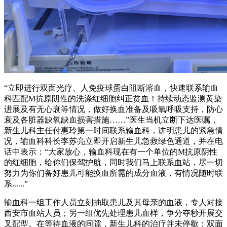
“立即进行双面光疗、人免疫球蛋白阻断溶血，快速联系输血
科匹配M抗原阴性的洗涤红细胞纠正贫血！持续动态监测黄染
进展及有无心衰等情况，做好换血准备及吸氧呼吸支持，防心
衰及各脏器缺氧缺血损害措施……”医生当机立断下达医嘱，
新生儿科主任付惠玲第一时间联系输血科，讲明患儿的紧急情
况，输血科科长李苏亮立即开启新生儿急救绿色通道，并在电
话中表示：“大家放心，输血科现在有一个单位的M抗原阴性
的红细胞，给你们保驾护航，同时我们马上联系血站，尽一切
努力为你们备好患儿可能换血所需的成分血液，有情况随时联
系......”
输血科一组工作人员立刻抽取患儿及其母亲的血液，专人对接
西安市血站人员；另一组优先处理患儿血样，争分夺秒开展交
叉配型。在等待血液的间隙，新生儿科的治疗并未停歇：双面