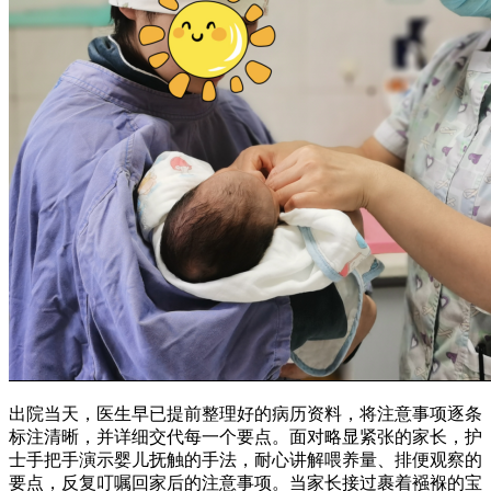
出院当天，医生早已提前整理好的病历资料，将注意事项逐条
标注清晰，并详细交代每一个要点。面对略显紧张的家长，护
士手把手演示婴儿抚触的手法，耐心讲解喂养量、排便观察的
要点，反复叮嘱回家后的注意事项。当家长接过裹着襁褓的宝