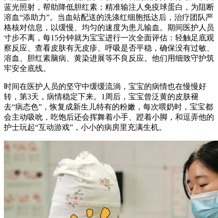
蓝光照射，帮助降低胆红素；精准输注人免疫球蛋白，为阻断
溶血“添助力”。当血站配送的洗涤红细胞抵达后，治疗团队严
格核对信息，以缓慢、均匀的速度为患儿输血。期间医护人员
寸步不离，每15分钟就为宝宝进行一次全面评估：轻触足底观
察反应、查看皮肤有无皮疹、呼吸是否平稳，确保没有过敏、
溶血、胆红素脑病、黄染进展等不良反应。他们用细致守护筑
牢安全底线。
时间在医护人员的坚守中缓缓流淌，宝宝的病情也在慢慢好
转，第3天，病情稳定下来。1周后，宝宝曾泛黄的皮肤褪
去“病态色”，恢复成新生儿特有的粉嫩，每次喂奶时，宝宝都
会主动吸吮，吃饱后还会挥舞着小手、蹬着小脚，和逗弄他的
护士玩起“互动游戏”，小小的病房里充满生机。