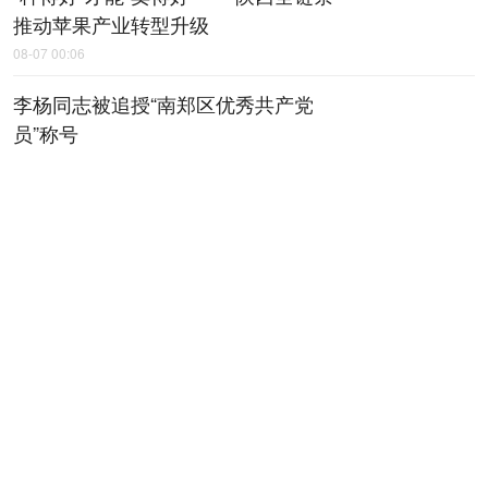
推动苹果产业转型升级
08-07 00:06
李杨同志被追授“南郑区优秀共产党
员”称号
08-07 00:18
上半年陕西规上工业运行平稳
08-07 00:20
【稳就业 稳企业 稳市场 稳预期】上
半年，地区生产总值增速、规上工业
增加值增速均居全省第一——咸阳工
业，何以质效双升？
08-07 00:30