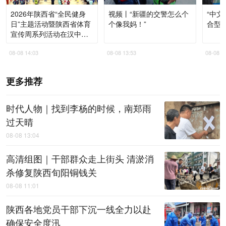
2026年陕西省“全民健身
视频丨“新疆的交警怎么个
“中文
日”主题活动暨陕西省体育
个像我妈！”
合型
宣传周系列活动在汉中启
动
08-08 14:03
08-08 13:53
08-08 1
更多推荐
时代人物｜找到李杨的时候，南郑雨
过天晴
08-08 13:04
高清组图｜干部群众走上街头 清淤消
杀修复陕西旬阳铜钱关
08-08 11:01
陕西各地党员干部下沉一线全力以赴
确保安全度汛