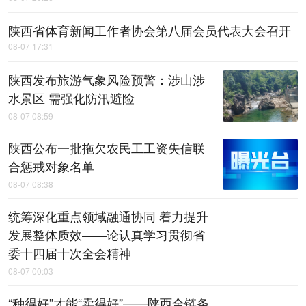
陕西省体育新闻工作者协会第八届会员代表大会召开
08-07 17:31
陕西发布旅游气象风险预警：涉山涉
水景区 需强化防汛避险
08-07 08:59
陕西公布一批拖欠农民工工资失信联
合惩戒对象名单
08-07 08:38
统筹深化重点领域融通协同 着力提升
发展整体质效——论认真学习贯彻省
委十四届十次全会精神
08-07 00:03
“种得好”才能“卖得好”——陕西全链条