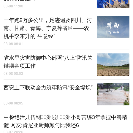
08-08 11:00
一年跑2万多公里，足迹遍及四川、河
南、甘肃、青海、宁夏等省区——农
机手李东升的“生意经”
08-08 08:01
省水旱灾害防御中心部署“八上”防汛关
键期各项工作
08-08 08:03
西安上下联动全力筑牢防汛“安全堤坝”
08-08 08:05
中餐绝活儿传到非洲啦! 非洲小哥苦练3年拿捏中餐精
髓 网友:肯尼亚厨师颠勺比我还6
08-07 20:26