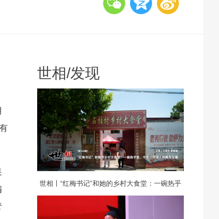
世相
/
发现
用
有
果
世相丨“红梅书记”和她的乡村大食堂：一碗热乎
编
管
饭，守护一村老人的晚年安康