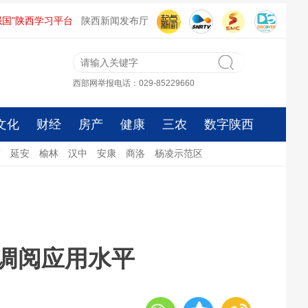
强国”陕西学习平台
陕西新闻发布厅
西部网举报电话：029-85229660
文化
财经
房产
健康
三农
数字陕西
南
延安
榆林
汉中
安康
商洛
杨凌示范区
调阅应用水平