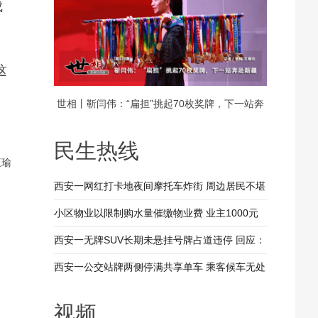
成
这
）
世相丨靳闫伟：“扁担”挑起70枚奖牌，下一站奔
赴新疆
民生热线
王瑜
西安一网红打卡地夜间摩托车炸街 周边居民不堪
其扰 回应：将持续开展专项整治行动
小区物业以限制购水量催缴物业费 业主1000元
装修押金抵扣物业费 兴平市住建局：已责令物业
西安一无牌SUV长期未悬挂号牌占道违停 回应：
整改
驾驶人被记9分罚款200元
西安一公交站牌两侧停满共享单车 乘客候车无处
落脚 回应：已督促清理 加大巡查力度
视频