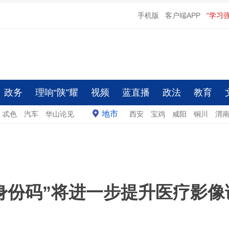
手机版
客户端APP
“学习
政务
理响“陕”耀
视频
蓝直播
政法
教育
地市
忒色
汽车
华山论见
西安
宝鸡
咸阳
铜川
渭
身份码”将进一步提升医疗影像