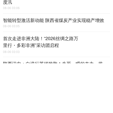
度汛
08-06 03:06
智能转型激活新动能 陕西省煤炭产业实现稳产增效
08-06 03:05
首次走进非洲大陆！“2026丝绸之路万
里行・多彩非洲”采访团启程
08-06 03:03
陕西汉中：向逆行英雄致敬！生死一瞬的奋力一推