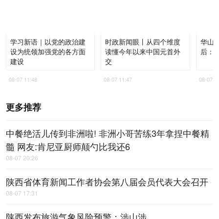
学习新语｜以党的政治建
时政新闻眼丨从四个维度
华山论
设为统领加强党的各方面
读懂今年以来中国元首外
后：
建设
交
08-07 11:48
08-07 11:47
08-07 1
更多推荐
中餐绝活儿传到非洲啦! 非洲小哥苦练3年拿捏中餐精
髓 网友:肯尼亚厨师颠勺比我还6
08-07 20:26
陕西省体育新闻工作者协会第八届会员代表大会召开
08-07 17:31
陕西发布旅游气象风险预警：涉山涉