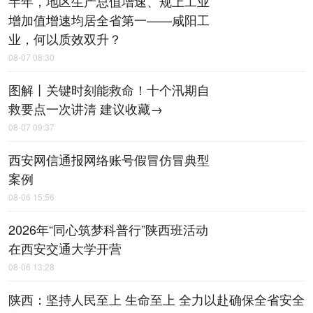
半年，地区生产总值增速、规上工业
增加值增速均居全省第一——咸阳工
业，何以质效双升？
08-07 08:30
图解丨关键时刻能救命！十个汛期自
救要点一次讲清 建议收藏→
08-07 09:37
西安网信通报网络账号假冒仿冒典型
案例
08-06 15:56
2026年“同心筑梦科普行”陕西班活动
在西安交通大学开营
08-06 13:28
陕西：坚持人民至上 生命至上 全力以赴确保全省安全