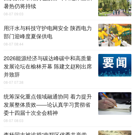
暑热仍将持续
08-07 09:03
用汗水与科技守护电网安全 陕西电力
部门迎峰度夏保供电
08-07 08:44
2026能源经济与碳达峰碳中和高质量
发展论坛在榆林开幕 陈建文赵刚出席
并致辞
08-07 07:38
统筹深化重点领域融通协同 着力提升
发展整体质效——论认真学习贯彻省
委十四届十次全会精神
08-07 08:03
李杨同志被追授“南郑区优秀共产党