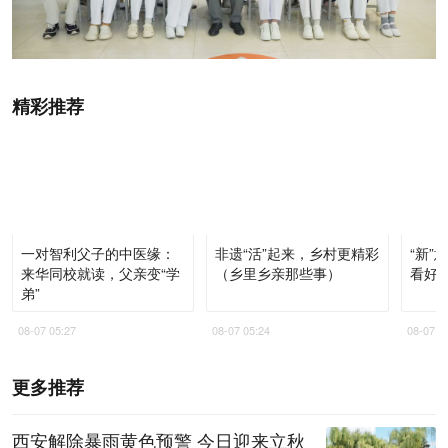
精彩推荐
一对智利父子的中医缘：
非遗“活”起来，乡村更精彩
“新”
来华同校就读，父亲变“学
（乡里乡亲那些事）
看好
弟”
08-07 05:27
08-07 05:24
08-07 0
更多推荐
西安解除暴雨黄色预警 今日迎来立秋