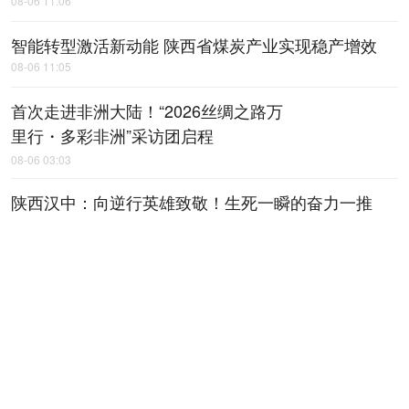
08-06 11:06
智能转型激活新动能 陕西省煤炭产业实现稳产增效
08-06 11:05
首次走进非洲大陆！“2026丝绸之路万
里行・多彩非洲”采访团启程
08-06 03:03
陕西汉中：向逆行英雄致敬！生死一瞬的奋力一推