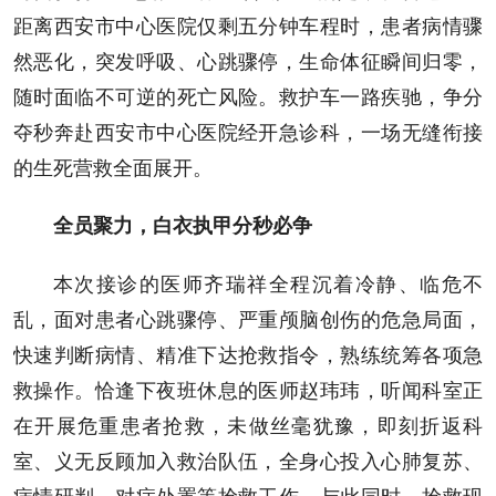
距离西安市中心医院仅剩五分钟车程时，患者病情骤
然恶化，突发呼吸、心跳骤停，生命体征瞬间归零，
随时面临不可逆的死亡风险。救护车一路疾驰，争分
夺秒奔赴西安市中心医院经开急诊科，一场无缝衔接
的生死营救全面展开。
全员聚力，白衣执甲分秒必争
本次接诊的医师齐瑞祥全程沉着冷静、临危不
乱，面对患者心跳骤停、严重颅脑创伤的危急局面，
快速判断病情、精准下达抢救指令，熟练统筹各项急
救操作。恰逢下夜班休息的医师赵玮玮，听闻科室正
在开展危重患者抢救，未做丝毫犹豫，即刻折返科
室、义无反顾加入救治队伍，全身心投入心肺复苏、
病情研判、对症处置等抢救工作。与此同时，抢救现