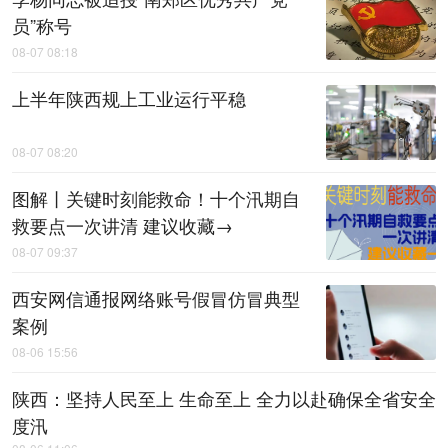
员”称号
08-07 08:18
上半年陕西规上工业运行平稳
08-07 08:20
图解丨关键时刻能救命！十个汛期自
救要点一次讲清 建议收藏→
08-07 09:37
西安网信通报网络账号假冒仿冒典型
案例
08-06 15:56
陕西：坚持人民至上 生命至上 全力以赴确保全省安全
度汛