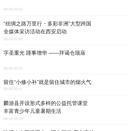
08-06 03:02
“丝绸之路万里行・多彩非洲”大型跨国
全媒体采访活动在西安启动
08-06 02:48
字圣重光 踵事增华 ——拜谒仓颉庙
08-06 00:33
留住“小修小补”就是留住城市的烟火气
08-06 00:31
麟游县开设形式多样的公益托管课堂
丰富青少年儿童暑期生活
08-06 00:30