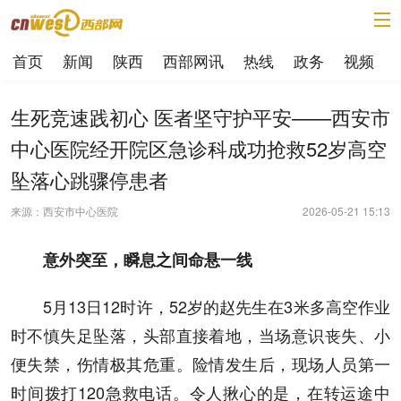
首页
新闻
陕西
西部网讯
热线
政务
视频
生死竞速践初心 医者坚守护平安——西安市
中心医院经开院区急诊科成功抢救52岁高空
坠落心跳骤停患者
来源：西安市中心医院
2026-05-21 15:13
意外突至，瞬息之间命悬一线
5月13日12时许，52岁的赵先生在3米多高空作业
时不慎失足坠落，头部直接着地，当场意识丧失、小
便失禁，伤情极其危重。险情发生后，现场人员第一
时间拨打120急救电话。令人揪心的是，在转运途中