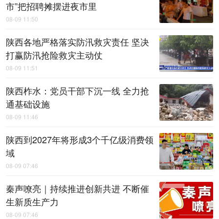
市”把招聘摊摆进夜市里
08-09 11:50
陕西各地严格落实防汛救灾责任 坚决
打赢防汛抢险救灾主动仗
08-09 11:51
陕西柞水：党员干部下沉一线 全力抢
通基础设施
08-09 11:46
陕西到2027年将形成3个千亿级消费领
域
08-09 07:46
秦声嘹亮｜持续推进创新共进 不断催
生新质生产力
08-09 07:46