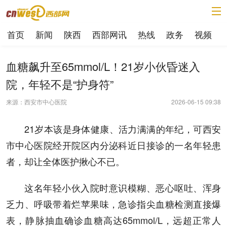
首页
新闻
陕西
西部网讯
热线
政务
视频
血糖飙升至65mmol/L！21岁小伙昏迷入
院，年轻不是“护身符”
来源：西安市中心医院
2026-06-15 09:38
21岁本该是身体健康、活力满满的年纪，可西安
市中心医院经开院区内分泌科近日接诊的一名年轻患
者，却让全体医护揪心不已。
这名年轻小伙入院时意识模糊、恶心呕吐、浑身
乏力、呼吸带着烂苹果味，急诊指尖血糖检测直接爆
表，静脉抽血确诊血糖高达65mmol/L，远超正常人