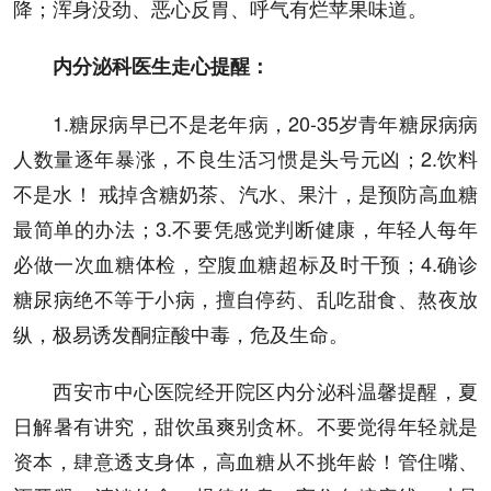
降；浑身没劲、恶心反胃、呼气有烂苹果味道。
内分泌科医生走心提醒：
1.糖尿病早已不是老年病，20-35岁青年糖尿病病
人数量逐年暴涨，不良生活习惯是头号元凶；2.饮料
不是水！ 戒掉含糖奶茶、汽水、果汁，是预防高血糖
最简单的办法；3.不要凭感觉判断健康，年轻人每年
必做一次血糖体检，空腹血糖超标及时干预；4.确诊
糖尿病绝不等于小病，擅自停药、乱吃甜食、熬夜放
纵，极易诱发酮症酸中毒，危及生命。
西安市中心医院经开院区内分泌科温馨提醒，夏
日解暑有讲究，甜饮虽爽别贪杯。不要觉得年轻就是
资本，肆意透支身体，高血糖从不挑年龄！管住嘴、