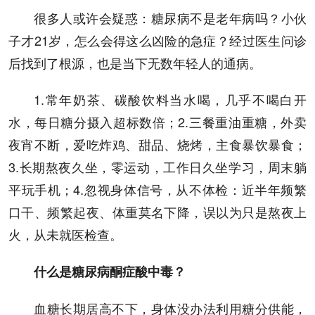
很多人或许会疑惑：糖尿病不是老年病吗？小伙
子才21岁，怎么会得这么凶险的急症？经过医生问诊
后找到了根源，也是当下无数年轻人的通病。
1.常年奶茶、碳酸饮料当水喝，几乎不喝白开
水，每日糖分摄入超标数倍；2.三餐重油重糖，外卖
夜宵不断，爱吃炸鸡、甜品、烧烤，主食暴饮暴食；
3.长期熬夜久坐，零运动，工作日久坐学习，周末躺
平玩手机；4.忽视身体信号，从不体检：近半年频繁
口干、频繁起夜、体重莫名下降，误以为只是熬夜上
火，从未就医检查。
什么是糖尿病酮症酸中毒？
血糖长期居高不下，身体没办法利用糖分供能，