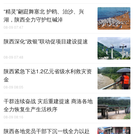
“精灵”翩跹舞塞北 护鸥、治沙、兴
湖，陕西全力守护红碱淖
08-09 07:47
陕西深化“政银”联动促项目建设提速
08-09 07:48
陕西紧急下达1.2亿元省级水利救灾资
金
08-09 08:05
干群连续奋战 灾后重建提速 商洛各地
全力恢复生产生活秩序
08-09 08:16
陕西各地党员干部下沉一线全力以赴