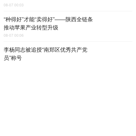
08-07 00:03
“种得好”才能“卖得好”——陕西全链条
推动苹果产业转型升级
08-07 00:06
李杨同志被追授“南郑区优秀共产党
员”称号
08-07 00:18
上半年陕西规上工业运行平稳
08-07 00:20
【稳就业 稳企业 稳市场 稳预期】上
半年，地区生产总值增速、规上工业
增加值增速均居全省第一——咸阳工
业，何以质效双升？