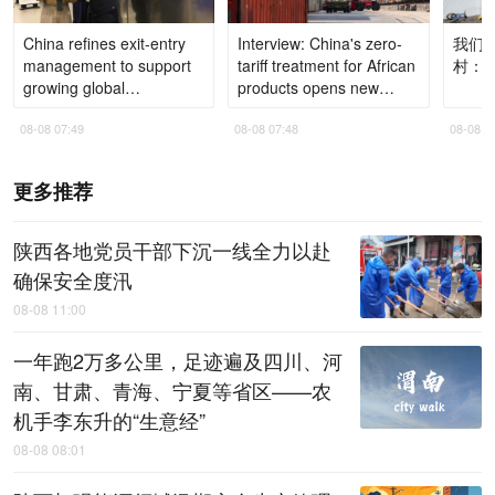
China refines exit-entry
Interview: China's zero-
我们
management to support
tariff treatment for African
村：
growing global
products opens new
exchanges
chapter in economic
08-08 07:49
08-08 07:48
08-08 0
cooperation, says
Nigerien expert
更多推荐
陕西各地党员干部下沉一线全力以赴
确保安全度汛
08-08 11:00
一年跑2万多公里，足迹遍及四川、河
南、甘肃、青海、宁夏等省区——农
机手李东升的“生意经”
08-08 08:01