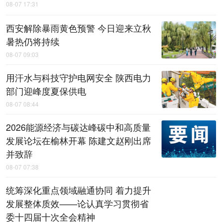
08-07 17:31
西安解除暴雨黄色预警 今日迎来立秋
暑热仍将持续
08-07 09:03
用汗水与科技守护电网安全 陕西电力
部门迎峰度夏保供电
08-07 08:44
2026能源经济与碳达峰碳中和高质量
发展论坛在榆林开幕 陈建文赵刚出席
并致辞
08-07 07:38
统筹深化重点领域融通协同 着力提升
发展整体质效——论认真学习贯彻省
委十四届十次全会精神